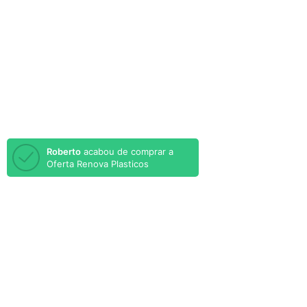
Trocas e Devoluções
Termos & Condições
PRODUTOS
Produto - 01 un
Produto - 02 un
Produto - 03 un
Roberto
acabou de comprar a
Oferta Renova Plasticos
CENTRAL DE AJUDA
Dúvidas
Registrar-se
Minha Conta