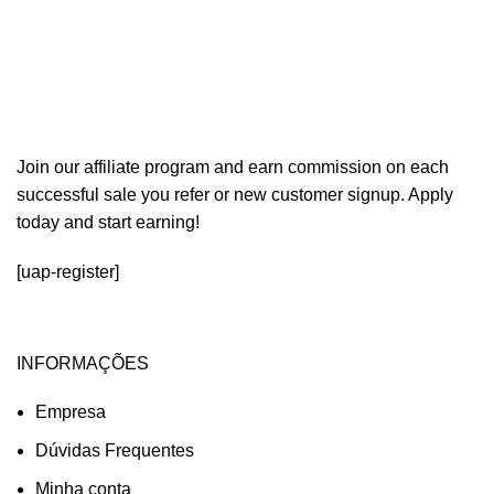
Menu
R$
0,00
Torne-se um afiliado
Join our affiliate program and earn commission on each
successful sale you refer or new customer signup. Apply
today and start earning!
[uap-register]
INFORMAÇÕES
Empresa
Dúvidas Frequentes
Minha conta